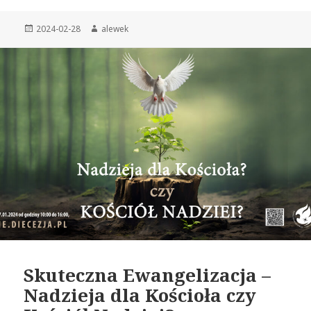
Opublikowano
2024-02-28
Autor
alewek
Skuteczna Ewangelizacja –
Nadzieja dla Kościoła czy