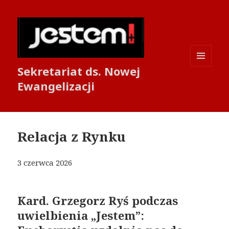
Sekretariat ds. Nowej
MENU
I
Ewangelizacji
WIDGETY
Relacja z Rynku
3 czerwca 2026
Kard. Grzegorz Ryś podczas
uwielbienia „Jestem”: