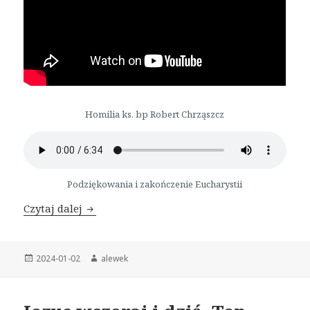
Homilia ks. bp Robert Chrząszcz
Podziękowania i zakończenie Eucharystii
Czytaj dalej
Skuteczna Ewangelizacja – Nadzieja dla Kośc
Opublikowano
2024-01-02
Autor
alewek