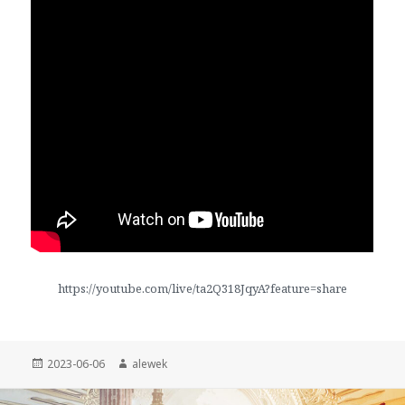
https://youtube.com/live/ta2Q318JqyA?feature=share
Opublikowano
2023-06-06
Autor
alewek