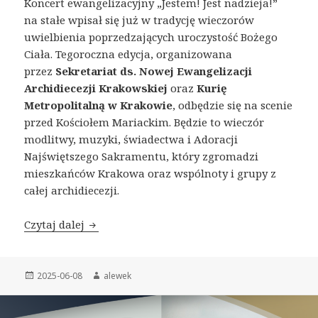
Koncert ewangelizacyjny „Jestem! Jest nadzieja!”
na stałe wpisał się już w tradycję wieczorów
uwielbienia poprzedzających uroczystość Bożego
Ciała. Tegoroczna edycja, organizowana
przez
Sekretariat ds. Nowej Ewangelizacji
Archidiecezji Krakowskiej
oraz
Kurię
Metropolitalną w Krakowie
, odbędzie się na scenie
przed Kościołem Mariackim. Będzie to wieczór
modlitwy, muzyki, świadectwa i Adoracji
Najświętszego Sakramentu, który zgromadzi
mieszkańców Krakowa oraz wspólnoty i grupy z
całej archidiecezji.
Czytaj dalej
Uwielbienie na Krakowskim Rynku
Opublikowano
2025-06-08
Autor
alewek