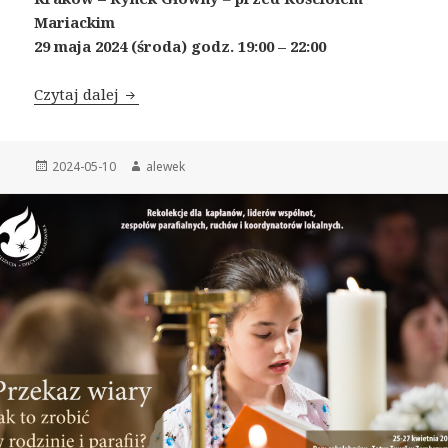
Mariackim
29 maja 2024 (środa) godz. 19:00 – 22:00
Czytaj dalej
JESTEM! z WAMI!
Opublikowano
2024-05-10
Autor
alewek