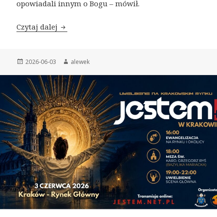
opowiadali innym o Bogu – mówił.
Czytaj dalej
Relacja z Rynku
Opublikowano
2026-06-03
Autor
alewek