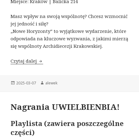
Miejsce: Kraków | Balicka 214
Masz wpływ na swoją wspólnotę? Chcesz wzmocnić
jej jedność i siłę?
„Nowe Horyzonty” to wyjątkowe wydarzenie, które
odpowiada na kluczowe wyzwania, z jakimi mierzą
się wspólnoty Archidiecezji Krakowskiej.
Czytaj dalej
NOWE HORYZONTY 2025
Opublikowano
2025-03-07
Autor
alewek
Nagrania UWIELBIENBIA!
Playlista (zawiera poszczególne
części)