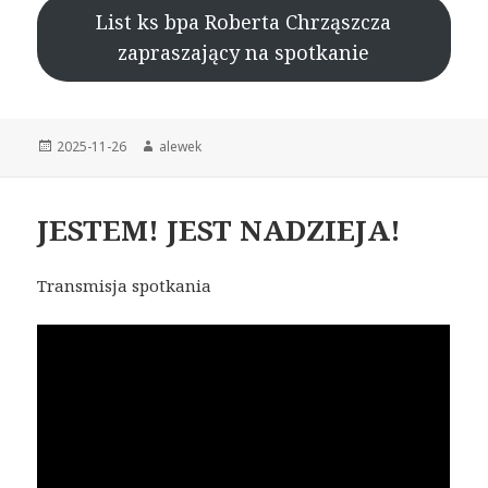
List ks bpa Roberta Chrząszcza
zapraszający na spotkanie
Opublikowano
2025-11-26
Autor
alewek
JESTEM! JEST NADZIEJA!
Transmisja spotkania